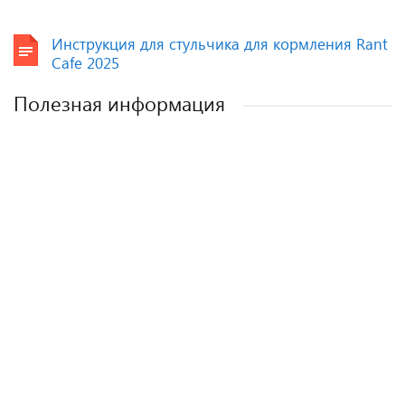
Инструкция для стульчика для кормления Rant
Cafe 2025
Полезная информация
Как выбрать детское автокресло? Советы
Полезные аксессуары для малышей и
Автокресла для новорожденных.
эксперта.
мам.
Полезные статьи