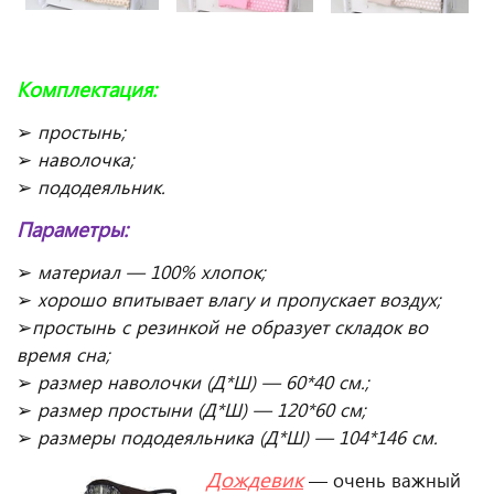
Комплектация:
➢
простынь;
➢
наволочка;
➢
пододеяльник.
Параметры:
➢
материал — 100% хлопок;
➢
хорошо впитывает влагу и пропускает воздух;
➢
простынь с резинкой не образует складок во
время сна;
➢
размер наволочки (Д*Ш) — 60*40 см.;
➢
размер простыни (Д*Ш) — 120*60 см;
➢
размеры пододеяльника
(Д*Ш) — 104*146 см.
Дождевик
— очень важный