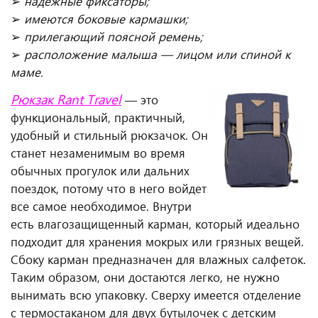
➢
надежные фиксаторы;
➢
имеются боковые кармашки;
➢
прилегающий поясной ремень;
➢
расположение малыша — лицом или спиной к
маме
.
Рюкзак Rant Travel
— это
функциональный, практичный,
удобный и стильный рюкзачок. Он
станет незаменимым во время
обычных прогулок или дальних
поездок, потому что в него войдет
все самое необходимое. Внутри
есть влагозащищенный карман, который идеально
подходит для хранения мокрых или грязных вещей.
Сбоку карман предназначен для влажных салфеток.
Таким образом, они достаются легко, не нужно
вынимать всю упаковку. Сверху имеется отделение
с термостаканом для двух бутылочек с детским