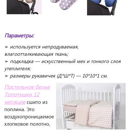
Параметры:
➢
используется
непродуваемая,
влагоотталкивающая ткань;
➢
подкладка — искусственный мех
и тонкого слоя
утеплителя;
➢
размеры рукавичек
(Д*Ш*Т) — 10*10*1 см.
Постельное белье
Топотушки 12
месяцев
сшито из
поплина. Это
воздухопроницаемое
хлопковое полотно,