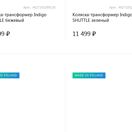
Арт.: 4627183289136
Арт.: 4627183
ка-трансформер Indigo
Коляска-трансформер Indig
LE бежевый
SHUTTLE зеленый
99 ₽
11 499 ₽
IN POLAND
MADE IN POLAND