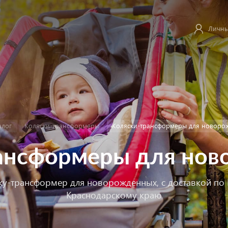
Личны
алог
Коляски-трансформеры
Коляски-трансформеры для новоро
ансформеры для но
ку-трансформер для новорожденных, с доставкой по
Краснодарскому краю