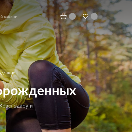
й кабинет
жденных
ворожденных
 Краснодару и