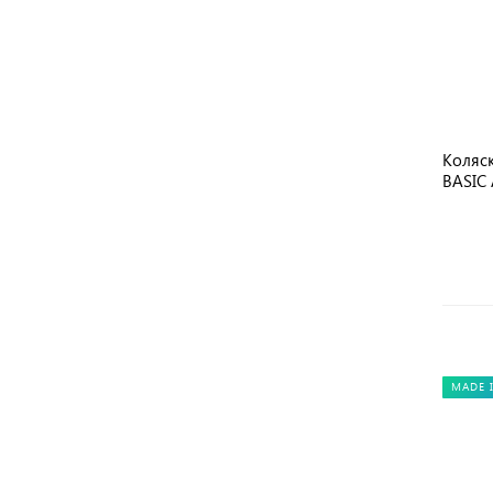
Коляс
BASIC
MADE 