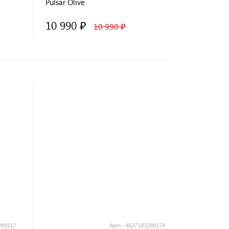
Pulsar Olive
10 990 ₽
10 990 ₽
289112
Арт.: 4627183289174