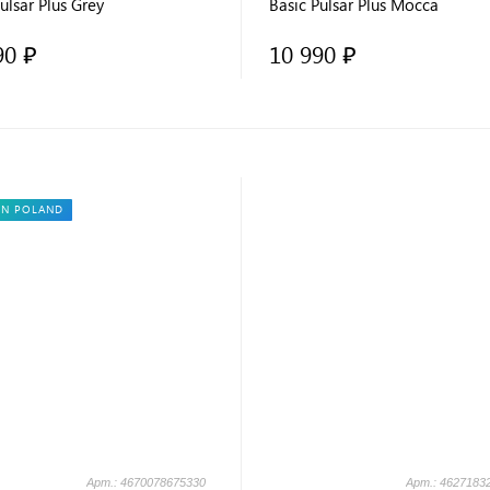
ulsar Plus Grey
Basic Pulsar Plus Mocca
90 ₽
10 990 ₽
IN POLAND
Арт.: 4670078675330
Арт.: 4627183