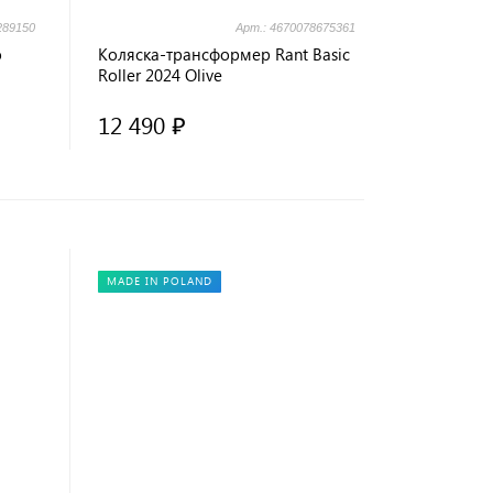
289150
Арт.: 4670078675361
o
Коляска-трансформер Rant Basic
Roller 2024 Olive
12 490 ₽
MADE IN POLAND