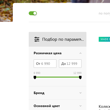
по поп
Подбор по параметрам
MADE 
Розничная цена
От
До
6 990
12 999
Бренд
Основной цвет
Коляск