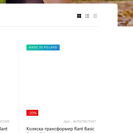
MADE IN POLAND
-20%
301995
Арт.: 4670078675347
Rant
Коляска-трансформер Rant Basic