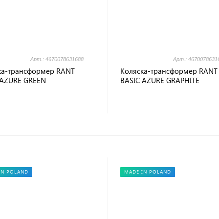
Арт.: 4670078631688
Арт.: 4670078631
ка-трансформер RANT
Коляска-трансформер RANT
 AZURE GREEN
BASIC AZURE GRAPHITE
IN POLAND
MADE IN POLAND