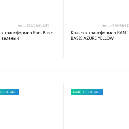
Арт.: 5903990641350
Арт.: 4670078631
а-трансформер Rant Basic
Коляска-трансформер RANT
2 зеленый
BASIC AZURE YELLOW
IN POLAND
MADE IN POLAND