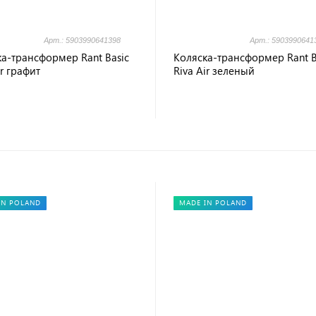
Арт.: 5903990641398
Арт.: 5903990641
а-трансформер Rant Basic
Коляска-трансформер Rant B
ir графит
Riva Air зеленый
IN POLAND
MADE IN POLAND