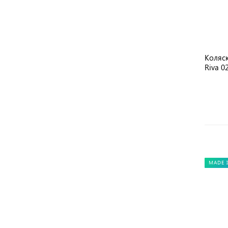
Коляск
Riva 0
MADE 