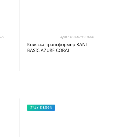
671
Арт.: 4670078631664
Коляска-трансформер RANT
BASIC AZURE CORAL
ITALY DESIGN