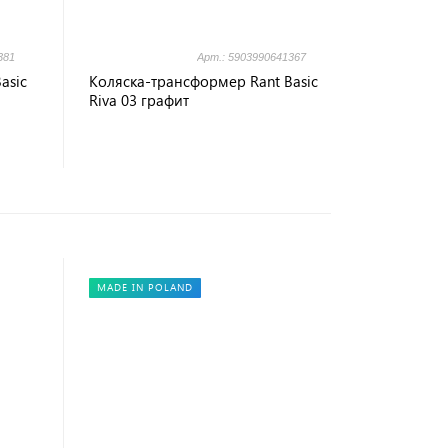
381
Арт.: 5903990641367
asic
Коляска-трансформер Rant Basic
Riva 03 графит
MADE IN POLAND