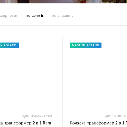
улярности
по цене
по алфавиту
IN POLAND
MADE IN POLAND
Арт.: 4640575302008
Арт.: 4640575
а-трансформер 2 в 1 Rant
Коляска-трансформер 2 в 1 