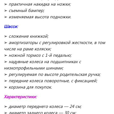
➢
практичная накидка на ножки;
➢
съемный бампер;
➢
изменяемая высота подножки.
Шасси:
➢
сложение книжкой;
➢
амортизаторы с регулировкой жесткости, в том
числе на раме коляски;
➢
ножной тормоз с 1-й педалью;
➢
надувные колеса на подшипниках с
низкопрофильными шинами;
➢
регулируемая по высоте родительская ручка;
➢
передние колеса поворотные, с фиксацией;
➢
корзина для покупок.
Характеристики:
➢
диаметр переднего колеса — 24 см;
➢
диаметр заднего колеса — 30 см;