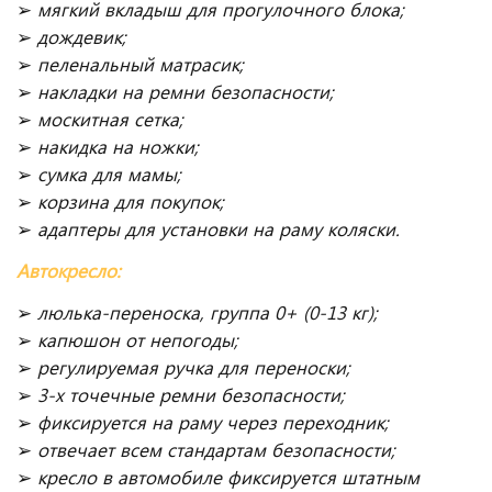
➢
мягкий вкладыш для прогулочного блока;
➢
дождевик;
➢
пеленальный матрасик;
➢
накладки на ремни безопасности;
➢
москитная сетка;
➢
накидка на ножки;
➢
сумка для мамы;
➢
корзина для покупок;
➢
адаптеры для установки на раму коляски.
Автокресло:
➢
люлька-переноска, группа 0+ (0-13 кг);
➢
капюшон от непогоды;
➢
регулируемая ручка для переноски;
➢
3-х точечные ремни безопасности;
➢
фиксируется на раму через переходник;
➢
отвечает всем стандартам безопасности;
➢
кресло в автомобиле фиксируется штатным