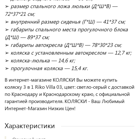
➢
размер спального ложа люльки (Д*Ш*В) —
72*37*21 см;
➢
внутренний размер сиденья (Г*Ш) — 41*37 см;
➢
габариты спального места прогулочного блока
(Д*Ш) — 89*37 см;
➢
габариты автокресла (Д*Ш*В) — 78*30*23 см;
➢
коляска с установленным автокреслом — 12,7 кг;
➢
коляска-люлька — 14,6 кг;
➢
прогулочная коляска — 15,4 кг.
В интернет-магазине КОЛЯСКИ Вы можете купить
коляску 3 в 1 Riko Villa 03, цвет: светло-серый с доставкой
по Краснодару и Краснодарскому краю, с официальной
гарантией производителя. КОЛЯСКИ - Ваш Любимый
Интернет-Магазин Низких Цен!
Характеристики