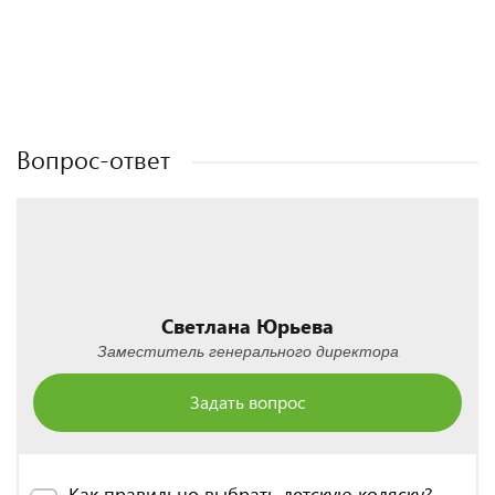
Полезные статьи
Полезные статьи
Полезные статьи
Полезные статьи
Вопрос-ответ
Светлана Юрьева
Заместитель генерального директора
Задать вопрос
Как правильно выбрать детскую коляску?