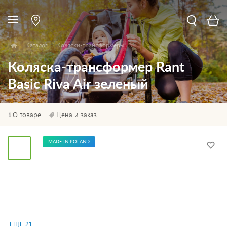
Каталог
Коляски-трансформеры
Коляска-трансформер Rant
Basic Riva Air зеленый
О товаре
Цена и заказ
MADE IN POLAND
ЕЩЁ 21