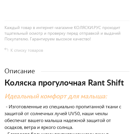
+
−
Каждый товар в интернет-магазине КОЛЯСКИ.РУС проходит
тщательный осмотр и проверку перед отправкой и выдачей
Покупателю. Гарантируем высокое качество!
К списку товаров
Описание
Коляска прогулочная Rant Shift
Идеальный комфорт для малыша:
- Изготовленные из специально пропитанной ткани с
защитой от солнечных лучей UV50, наши чехлы
обеспечат вашего малыша надежной защитой от
осадков, ветра и яркого солнца.
- Благодаря большому вентиляционному окну в