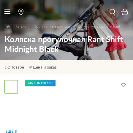
Каталог
Прогулочные коляски
Прогулочные коляски Rant
Коляска прогулочная Rant Shift
Midnight Black
О товаре
Цена и заказ
MADE IN POLAND
ЕЩЁ 8