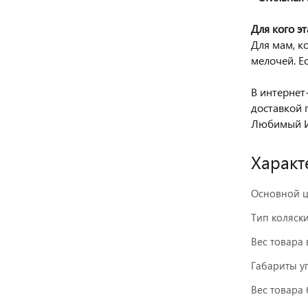
Для кого эт
Для мам, к
мелочей. Е
В интернет
доставкой 
Любимый И
Характ
Основной ц
Тип коляск
Вес товара 
Габариты у
Вес товара 