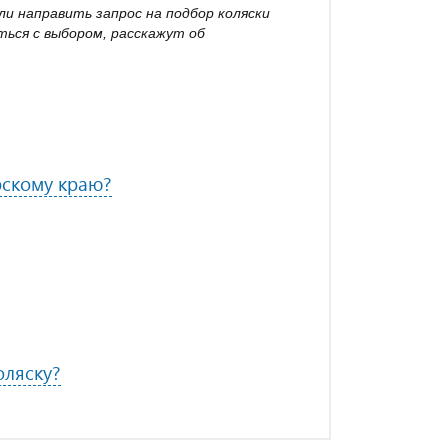
и направить запрос на подбор коляски
ься с выбором, расскажут об
рскому краю?
оляску?