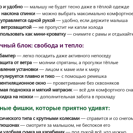
о и удобно
— малышу не будет тесно даже в тёплой одежде
 наклона спинки
— можно выбрать максимально комфортно
управляется одной рукой
— удобно, если держите малыша
с ветрозащитой
— не пропустит ни капли холода
пользовать как мини-кроватку
— снимите с рамы и отдыхайт
чный блок: свобода и тепло:
бампер
— легко посадить даже активного непоседу
ащита от ветра
— молнии спрятаны, а прогулки тёплые
вления установки
— лицом к маме или к миру
гулируется плавно и тихо
— с помощью ремешка
вентиляционное окно
— проветривание без сквозняков
мая подножка и мягкий матрасик
— всё для комфортного сна
кидка на ножки
— дополнительная забота в прохладу
ные фишки, которые приятно удивят:
сического типа с крупными колесами
— справится и со снегом,
апюшонах
— смотрите за малышом, не беспокоя его
и удобная сумка на карабинах
— под рукой всё, что нужно