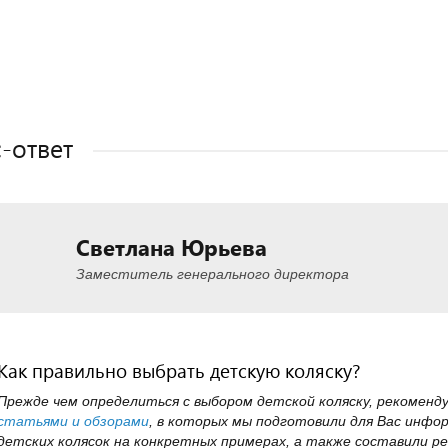
Полезные статьи
Полезные статьи
Полезные статьи
Полезные статьи
-ответ
Светлана Юрьева
Заместитель генерального директора
Как правильно выбрать детскую коляску?
Прежде чем определиться с выбором детской коляску, рекоменд
статьями и обзорами
, в которых мы подготовили для Вас инфо
детских колясок на конкретных примерах, а также составили ре