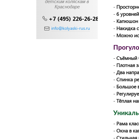
детским коляскам в
-
Просторн
Краснодаре
-
6 уровней
+7 (495) 226-26-28
-
Капюшон 
-
Накидка 
info@kolyaski-rus.ru
-
Можно ис
Прогуло
-
Съёмный 
-
Плотная з
-
Два напра
-
Спинка ре
-
Большое 
-
Регулируе
-
Тёплая на
Уникаль
-
Рама клас
-
Окна в к
-
Стильная 