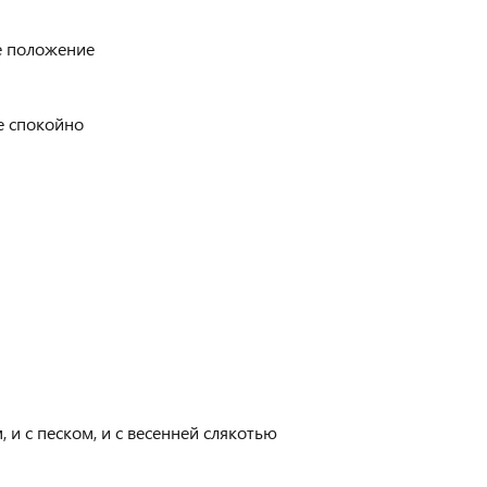
е положение
е спокойно
 и с песком, и с весенней слякотью