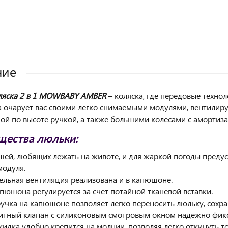
ние
оляска 2 в 1 MOWBABY AMBER
– коляска, где передовые техно
а очарует вас своими легко снимаемыми модулями, вентилир
ой по высоте ручкой, а также большими колесами с амортиз
ества люльки:
шей, любящих лежать на животе, и для жаркой погоды преду
модуля.
ельная вентиляция реализована и в капюшоне.
апюшона регулируется за счет потайной тканевой вставки.
ручка на капюшоне позволяет легко переносить люльку, сохра
итный клапан с силиконовым смотровым окном надежно фикс
кидка удобно крепится на молнии, позволяя легко откинуть то