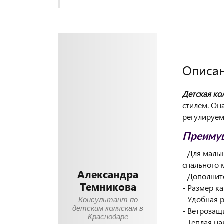
Описа
Детская к
стилем. Он
регулируем
Преимущ
- Для малы
спального 
Александра
- Дополнит
Темникова
- Размер к
- Удобная 
Консультант по
детским коляскам в
- Ветрозащ
Краснодаре
- Теплая на