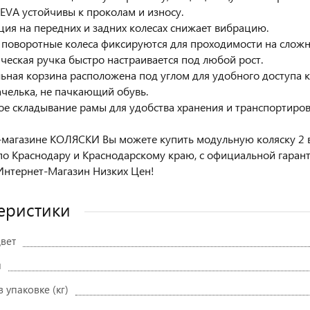
з EVA устойчивы к проколам и износу.
ция на передних и задних колесах снижает вибрацию.
 поворотные колеса фиксируются для проходимости на сложн
ическая ручка быстро настраивается под любой рост.
льная корзина расположена под углом для удобного доступа 
ачелька, не пачкающий обувь.
ое складывание рамы для удобства хранения и транспортиров
-магазине КОЛЯСКИ Вы можете купить модульную коляску 2 в
по Краснодару и Краснодарскому краю, с официальной гаран
нтернет-Магазин Низких Цен!
еристики
вет
и
в упаковке (кг)