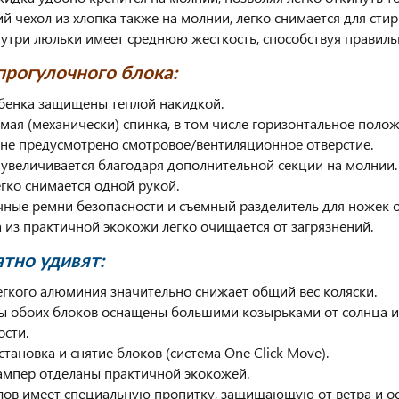
й чехол из хлопка также на молнии, легко снимается для стир
нутри люльки имеет среднюю жесткость, способствуя прави
рогулочного блока:
бенка защищены теплой накидкой.
емая (механически) спинка, в том числе горизонтальное поло
не предусмотрено смотровое/вентиляционное отверстие.
увеличивается благодаря дополнительной секции на молнии.
егко снимается одной рукой.
чные ремни безопасности и съемный разделитель для ножек
 из практичной экокожи легко очищается от загрязнений.
ятно удивят:
легкого алюминия значительно снижает общий вес коляски.
 обоих блоков оснащены большими козырьками от солнца и
сти.
становка и снятие блоков (система One Click Move).
бампер отделаны практичной экокожей.
хлов имеет специальную пропитку, защищающую от ветра и ос