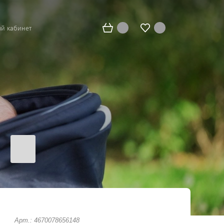
й кабинет
Арт.: 4670078656148