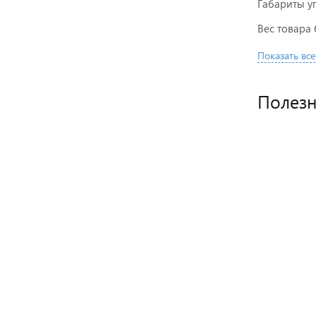
Габариты у
Вес товара 
Показать все
Полез