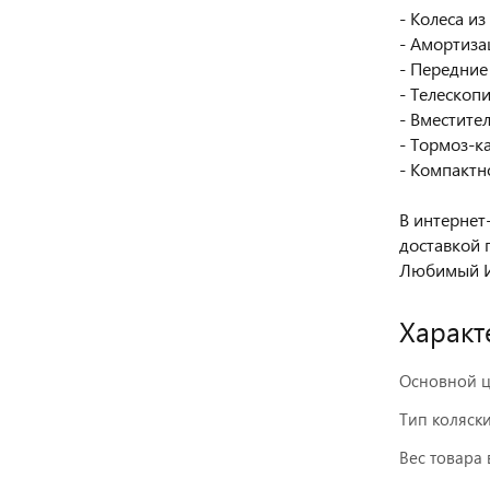
- Колеса и
- Амортиза
- Передние
- Телескоп
- Вместите
- Тормоз-к
- Компактн
В интернет
доставкой 
Любимый И
Характ
Основной ц
Тип коляск
Вес товара 