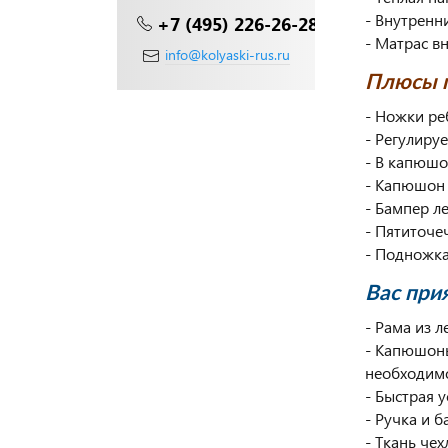
- Внутренни
+7 (495) 226-26-28
- Матрас в
info@kolyaski-rus.ru
Плюсы п
- Ножки ре
- Регулиру
- В капюшо
- Капюшон 
- Бампер л
- Пятиточе
- Подножка
Вас при
- Рама из 
- Капюшоны
необходимо
- Быстрая у
- Ручка и 
- Ткань че