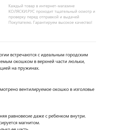
Каждый товар в интернет-магазине
КОЛЯСКИ.РУС проходит тщательный осмотр и
проверку перед отправкой и выдачей
Покупателю. Гарантируем высокое качество!
логии встречаются с идеальным городским
уемым окошком в верхней части люльки,
ацией на пружинах.
смотрено вентилируемое окошко в изголовье
няя равновесие даже с ребенком внутри.
ируется магнитом.
лько ее часть.