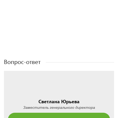
Полезные статьи
Полезные статьи
Полезные статьи
Полезные статьи
Вопрос-ответ
Светлана Юрьева
Заместитель генерального директора