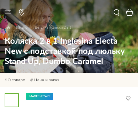
Каталог
Детские коляски 2 в 1
Коляска 2 в 1 Inglesina Electa
New с подставкой под люльку
Stand Up, Dumbo Caramel
О товаре
Цена и заказ
MADE IN ITALY