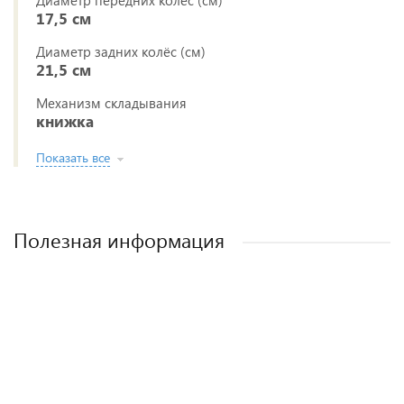
Диаметр передних колес (см)
17,5 см
Диаметр задних колёс (см)
21,5 см
Механизм складывания
книжка
Показать все
Полезная информация
Лучшие детские коляски 2-в-1. Рейтинг и
Рейтинг прогулочных колясок для зимы
Рейтинг колясок для новорожденных
Как выбрать детскую коляску для
новорожденного?
рекомендации.