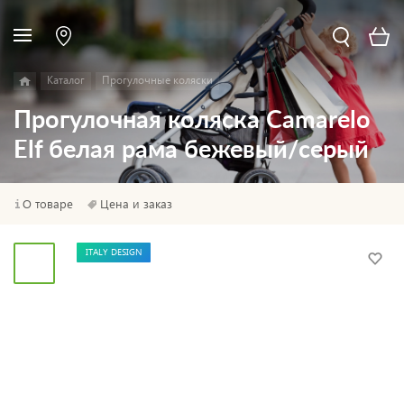
Каталог
Прогулочные коляски
Прогулочная коляска Camarelo
Elf белая рама бежевый/серый
О товаре
Цена и заказ
ITALY DESIGN