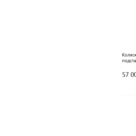
Коляск
подста
Polar 
57 0