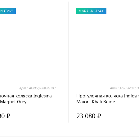
N ITALY
MADE IN ITALY
Арт.: AG85Q0MGGRU
Арт.: AG85N0KL
очная коляска Inglesina
Прогулочная коляска Inglesi
 Magnet Grey
Maior , Khali Beige
90 ₽
23 080 ₽