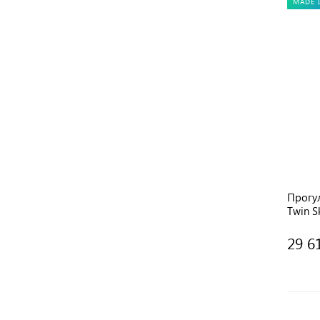
MADE I
Прогул
Twin S
29 6