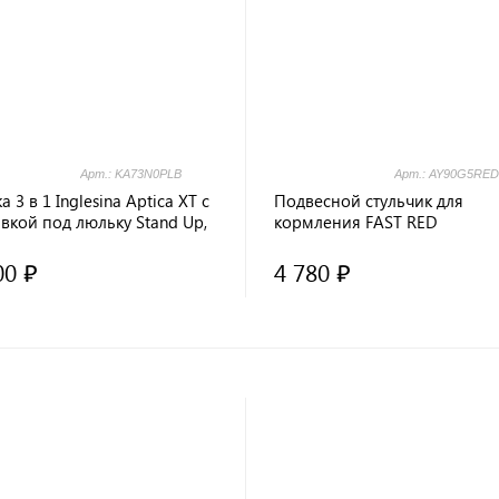
Арт.: KA73N0PLB
Арт.: AY90G5RED
а 3 в 1 Inglesina Aptica XT с
Подвесной стульчик для
вкой под люльку Stand Up,
кормления FAST RED
Blue
00 ₽
4 780 ₽