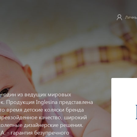
Личны
a - один из ведущих мировых
к. Продукция Inglesina представлена
это время детские коляски бренда
превзойденное качество, широкий
колепные дизайнерские решения.
.A. - гарантия безупречного