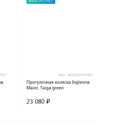
MADE IN ITALY
YRU
Арт.: AG85Q0TGGRU
na
Прогулочная коляска Inglesina
Maior, Taiga green
23 080 ₽