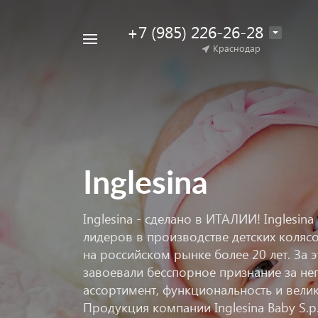
+7 (985) 226-26-28
Например,
Краснодар
Найти
коляска
в каталоге
для
двойни
Inglesina
Inglesina - сделано в ИТАЛИИ! Inglesin
лидеров в производстве детских колясо
на российском рынке более 20 лет. За 
завоевали бесспорное признание за не
ассортимент, функциональность и вели
Продукция компании Inglesina Baby S.p