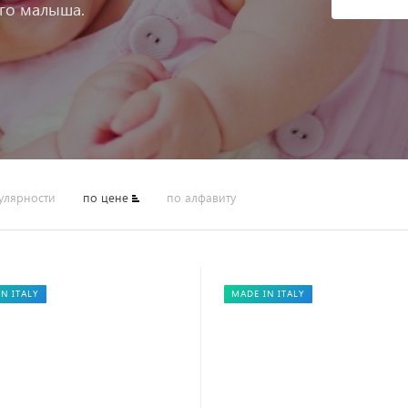
его малыша.
улярности
по цене
по алфавиту
N ITALY
MADE IN ITALY