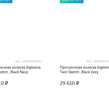
N ITALY
MADE IN ITALY
Арт.: AH86M0NAVRU
Арт.: AH86M0GR
очная коляска Inglesina
Прогулочная коляска Inglesi
ketch , Black Navy
Twin Sketch , Black Grey
10 ₽
29 610 ₽