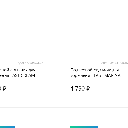
Арт.: AY90G5CRE
Арт.: AY90G5MA
сной стульчик для
Подвесной стульчик для
ения FAST CREAM
кормления FAST MARINA
0 ₽
4 790 ₽