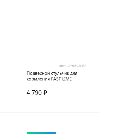
R
Арт.: AY90G5LIM
Подвесной стульчик для
кормления FAST LIME
4 790 ₽