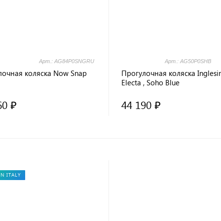
Арт.: AG84P0SNGRU
Арт.: AG50P0SHB
лочная коляска Now Snap
Прогулочная коляска Inglesi
Electa , Soho Blue
60 ₽
44 190 ₽
N ITALY