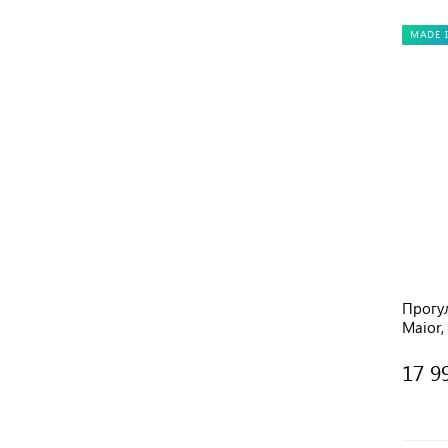
MADE I
Прогул
Maior,
17 9