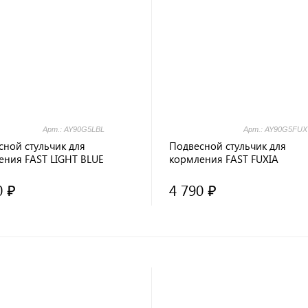
Арт.: AY90G5LBL
Арт.: AY90G5FUX
сной стульчик для
Подвесной стульчик для
ения FAST LIGHT BLUE
кормления FAST FUXIA
0 ₽
4 790 ₽